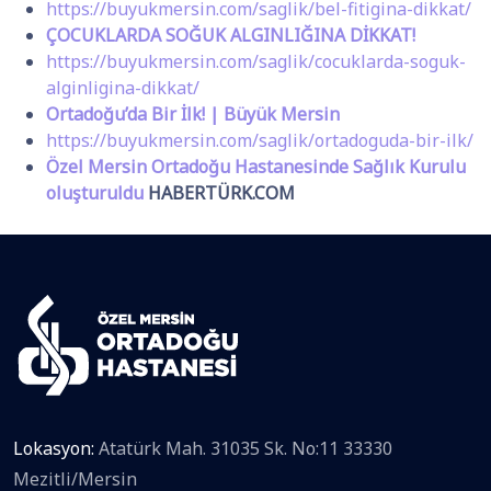
https://buyukmersin.com/saglik/bel-fitigina-dikkat/
ÇOCUKLARDA SOĞUK ALGINLIĞINA DİKKAT!
https://buyukmersin.com/saglik/cocuklarda-soguk-
alginligina-dikkat/
Ortadoğu’da Bir İlk! | Büyük Mersin
https://buyukmersin.com/saglik/ortadoguda-bir-ilk/
Özel Mersin Ortadoğu Hastanesinde Sağlık Kurulu
oluşturuldu
HABERTÜRK.COM
Lokasyon:
Atatürk Mah. 31035 Sk. No:11 33330
Mezitli/Mersin