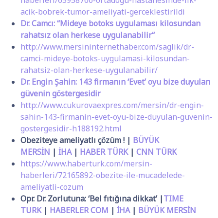
haberleri/65958766-ortadogu-hastanesinde-ilk-
acik-bobrek-tumor-ameliyati-gerceklestirildi
Dr. Camcı: “Mideye botoks uygulaması kilosundan
rahatsız olan herkese uygulanabilir“
http://www.mersininternethaber.com/saglik/dr-
camci-mideye-botoks-uygulamasi-kilosundan-
rahatsiz-olan-herkese-uygulanabilir/
Dr. Engin Şahin: 143 firmanın ‘Evet’ oyu bize duyulan
güvenin göstergesidir
http://www.cukurovaexpres.com/mersin/dr-engin-
sahin-143-firmanin-evet-oyu-bize-duyulan-guvenin-
gostergesidir-h188192.html
Obeziteye ameliyatlı çözüm ! |
BÜYÜK
MERSİN
|
İHA
|
HABER TÜRK
|
CNN TÜRK
https://www.haberturk.com/mersin-
haberleri/72165892-obezite-ile-mucadelede-
ameliyatli-cozum
Opr. Dr. Zorlutuna: ‘Bel fıtığına dikkat’ |
TIME
TURK
|
HABERLER COM
|
İHA
|
BÜYÜK MERSİN