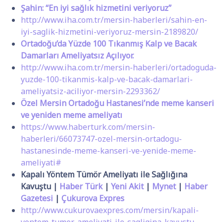
Şahin: “En iyi sağlık hizmetini veriyoruz”
http://www.iha.com.tr/mersin-haberleri/sahin-en-
iyi-saglik-hizmetini-veriyoruz-mersin-2189820/
Ortadoğu’da Yüzde 100 Tıkanmış Kalp ve Bacak
Damarları Ameliyatsız Açılıyor.
http://www.iha.com.tr/mersin-haberleri/ortadoguda-
yuzde-100-tikanmis-kalp-ve-bacak-damarlari-
ameliyatsiz-aciliyor-mersin-2293362/
Özel Mersin Ortadoğu Hastanesi’nde meme kanseri
ve yeniden meme ameliyatı
https://www.haberturk.com/mersin-
haberleri/66073747-ozel-mersin-ortadogu-
hastanesinde-meme-kanseri-ve-yenide-meme-
ameliyati#
Kapalı Yöntem Tümör Ameliyatı ile Sağlığına
Kavuştu |
Haber Türk
|
Yeni Akit
|
Mynet
|
Haber
Gazetesi
|
Çukurova Expres
http://www.cukurovaexpres.com/mersin/kapali-