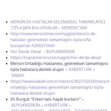
MERSİN’DE HASTALAR GELENEKSEL TAMAMLAYICI
TIPLA ŞİFA BULUYORLAR – MERSINTIME
http://www.mersintime.com/saglik/mersin-de-
hastalar-geleneksel-tamamlayici-tipla-sifa-
buluyorlar-h26927.html
Her Derde Deva! – BUYUKMERSIN
https://buyukmersin.com/saglik/her-derde-deva/
Mersin Ortadoğu Hastanesi, geleneksel tamamlayıcı
tıpla hastalara destek oluyor –
HABERTURK
–
SABAH
https://www.sabah.com.tr/mersin/2021/02/24/mersin-
ortadogu-hastanesi-geleneksel-tamamlayici-tipla-
hastalara-destek-oluyor
Dr. Burgut: “Erken tanı hayat kurtarır” –
BUYUKMERSIN
–
HABERTURK
–