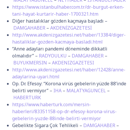
MALATYAGUNCEL
–
NETHABER
–
ISTANBULHABER
https://www.istanbulhaber.com.tr/dr-burgut-erken-
tani-hayat-kurtarir-haber-1700321.htm
Diğer hastalıklar gözden kaçmaya başladı –
DAMGAHABER
–
AKDENİZGAZETESİ
http://www.akdenizgazetesi.net/haber/13384/diger-
hastaliklar-gozden-kacmaya-basladi.html
“Anne adayları pandemi döneminde dikkatli
olmalıdır” –
RADYOULKU
–
DAMGAHABER
–
BUYUKMERSIN
–
AKDENIZGAZETESI
http://www.akdenizgazetesi.net/haber/12428/anne-
adaylarina-uyari.html
Op. Dr. Efesoy: “Korona virüs gebelerin yüzde 88’inde
belirti vermiyor” –
IHA
–
MALATYAGUNCEL
–
HABERTURK
https://www.haberturk.com/mersin-
haberleri/83351158-op-dr-efesoy-korona-virus-
gebelerin-yuzde-88inde-belirti-vermiyor
Gebelikte Sigara Çok Tehlikeli –
DAMGAHABER
–