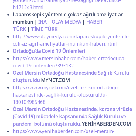
yontem-tumor-ameliyati-ile-sagligina-kavustu-
h171243.html
Laparoskopik yöntemle çok az ağrılı ameliyatlar
mümkün |
İHA
|
OLAY MEDYA
|
HABER
TÜRK
|
TİME TÜRK
http://www.olaymedya.com/laparoskopik-yontemle-
cok-az-agrl-ameliyatlar-mumkun-haberi.html
Ortadoğu’da Covid 19 Önlemleri
https://www.mersinhaber.com/haber-ortadoguda-
covid-19-onlemleri/393132
Özel Mersin Ortadoğu Hastanesinde Sağlık Kurulu
oluşturuldu
MYNET.COM
https://www.mynet.com/ozel-mersin-ortadogu-
hastanesinde-saglik-kurulu-olusturuldu-
180104985468
Özel Mersin Ortadoğu Hastanesinde, korona virüsle
(Covid 19) mücadele kapsamında Sağlık Kurulu ve
pandemi bölümü oluşturuldu.
YENİHABERDEN.COM
https://www.yenihaberden.com/ozel-mersin-