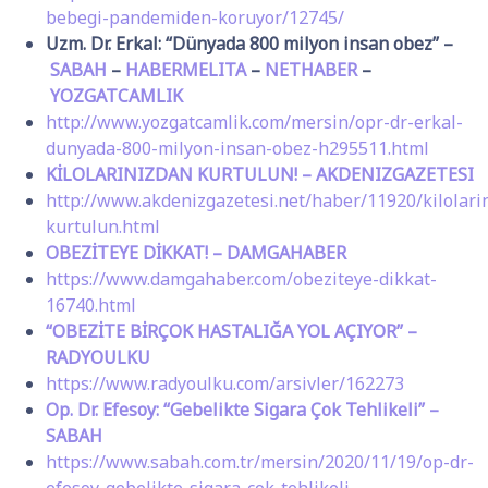
bebegi-pandemiden-koruyor/12745/
Uzm. Dr. Erkal: “Dünyada 800 milyon insan obez” –
SABAH
–
HABERMELITA
–
NETHABER
–
YOZGATCAMLIK
http://www.yozgatcamlik.com/mersin/opr-dr-erkal-
dunyada-800-milyon-insan-obez-h295511.html
KİLOLARINIZDAN KURTULUN! – AKDENIZGAZETESI
http://www.akdenizgazetesi.net/haber/11920/kilolari
kurtulun.html
OBEZİTEYE DİKKAT! – DAMGAHABER
https://www.damgahaber.com/obeziteye-dikkat-
16740.html
“OBEZİTE BİRÇOK HASTALIĞA YOL AÇIYOR” –
RADYOULKU
https://www.radyoulku.com/arsivler/162273
Op. Dr. Efesoy: “Gebelikte Sigara Çok Tehlikeli” –
SABAH
https://www.sabah.com.tr/mersin/2020/11/19/op-dr-