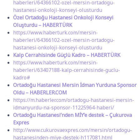
haberleri/64366102-ozel-mersin-ortadogu-
hastanesi-onkoloji-konseyi-olusturdu
Özel Ortadoğu Hastanesi Onkoloji Konseyi
Oluşturdu – HABERTÜRK
https://www.haberturk.com/mersin-
haberleri/64366102-ozel-mersin-ortadogu-
hastanesi-onkoloji-konseyi-olusturdu
Kalp Cerrahisinde Güçlü Kadro – HABERTÜRK
https://www.haberturk.com/mersin-
haberleri/63407188-kalp-cerrahisinde-guclu-
kadro#
Ortadoğu Hastanesi Mersin İdman Yurduna Sponsor
Oldu – HABERLER.COM
https://m.haberler.com/ortadogu-hastanesi-mersin-
idmanyurdu-na-sponsor-11225964-haberi/
Ortadoğu Hastanesi’nden MİY’e destek – Çukurova
Expres
http://www.cukurovaexpres.com/mersin/ortadogu-
hastanesinden-miye-destek-h117081.html