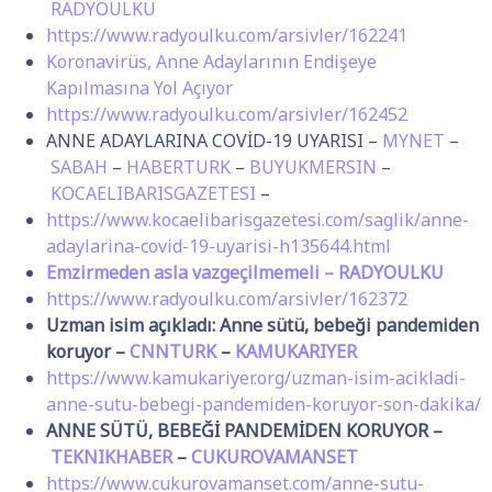
RADYOULKU
https://www.radyoulku.com/arsivler/162241
Koronavirüs, Anne Adaylarının Endişeye
Kapılmasına Yol Açıyor
https://www.radyoulku.com/arsivler/162452
ANNE ADAYLARINA COVİD-19 UYARISI –
MYNET
–
SABAH
–
HABERTURK
–
BUYUKMERSIN
–
KOCAELIBARISGAZETESI
–
https://www.kocaelibarisgazetesi.com/saglik/anne-
adaylarina-covid-19-uyarisi-h135644.html
Emzirmeden asla vazgeçilmemeli – RADYOULKU
https://www.radyoulku.com/arsivler/162372
Uzman isim açıkladı: Anne sütü, bebeği pandemiden
koruyor –
CNNTURK
–
KAMUKARIYER
https://www.kamukariyer.org/uzman-isim-acikladi-
anne-sutu-bebegi-pandemiden-koruyor-son-dakika/
ANNE SÜTÜ, BEBEĞİ PANDEMİDEN KORUYOR –
TEKNIKHABER
–
CUKUROVAMANSET
https://www.cukurovamanset.com/anne-sutu-