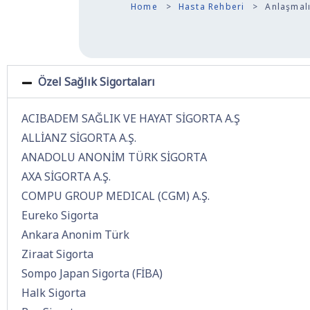
Home
Hasta Rehberi
Anlaşmal
Özel Sağlık Sigortaları
ACIBADEM SAĞLIK VE HAYAT SİGORTA A.Ş
ALLİANZ SİGORTA A.Ş.
ANADOLU ANONİM TÜRK SİGORTA
AXA SİGORTA A.Ş.
COMPU GROUP MEDICAL (CGM) A.Ş.
Eureko Sigorta
Ankara Anonim Türk
Ziraat Sigorta
Sompo Japan Sigorta (FİBA)
Halk Sigorta