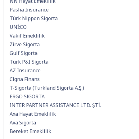
NN Hayat Emeklilik
Pasha Insurance
Türk Nippon Sigorta
UNİ:CO
Vakıf Emeklilik
Zirve Sigorta
Gulf Sigorta
Türk P&I Sigorta
AZ Insurance
Cigna Finans
T-Sigorta (Turkland Sigorta A.Ş.)
ERGO SİGORTA
INTER PARTNER ASSISTANCE LTD. ŞTİ.
Axa Hayat Emeklilik
Axa Sigorta
Bereket Emeklilik