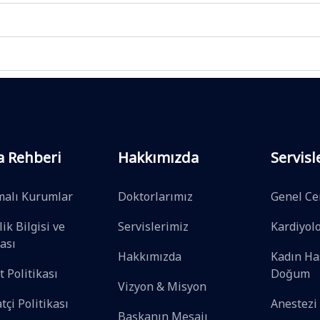
a Rehberi
Hakkımızda
Servisl
malı Kurumlar
Doktorlarımız
Genel Ce
ik Bilgisi ve
Servislerimiz
Kardiyolo
kası
Hakkımızda
Kadın Has
t Politikası
Doğum
Vizyon & Misyon
tçi Politikası
Anestezi
Başkanın Mesajı