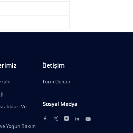
erimiz
İletişim
rrahi
Form Doldur
ji
Sosyal Medya
talıkları Ve
 ve Yoğun Bakım