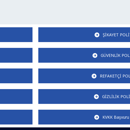
ŞİKAYET POLİ
GÜVENLİK POL
REFAKETÇİ POL
GİZLİLİK POLİ
KVKK Başvuru