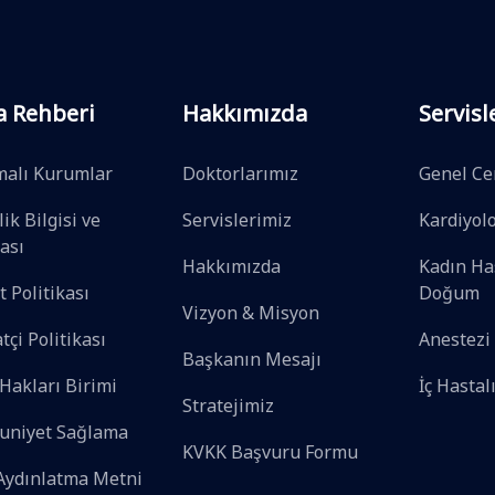
a Rehberi
Hakkımızda
Servisl
malı Kurumlar
Doktorlarımız
Genel Ce
ik Bilgisi ve
Servislerimiz
Kardiyolo
kası
Hakkımızda
Kadın Has
t Politikası
Doğum
Vizyon & Misyon
tçi Politikası
Anestezi
Başkanın Mesajı
Hakları Birimi
İç Hastal
Stratejimiz
niyet Sağlama
KVKK Başvuru Formu
Aydınlatma Metni