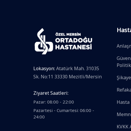
Hast
Anlaş
Güvenl
Politi
Lokasyon:
Atatürk Mah. 31035
Sk. No:11 33330 Mezitli/Mersin
Şikaye
Refaka
Ziyaret Saatleri:
Pazar: 08:00 - 22:00
Hasta 
Pazartesi - Cumartesi: 06:00 -
Memnu
24:00
KVKK 