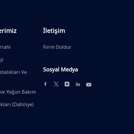
erimiz
İletişim
rrahi
Form Doldur
ji
Sosyal Medya
talıkları Ve
 ve Yoğun Bakım
ıkları (Dahiliye)