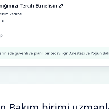
iğimizi Tercih Etmelisiniz?
hekim kadrosu
ısı
ı
ip
inizde güvenli ve planlı bir tedavi için Anestezi ve Yoğun Bakı
un Bakım birimi uzmanl