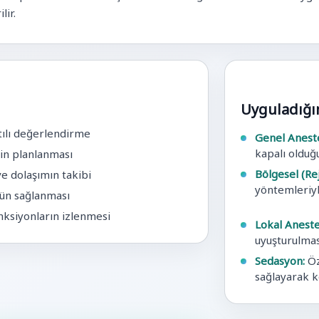
lir.
Uyguladığı
tılı değerlendirme
Genel Aneste
kapalı olduğu
in planlanması
Bölgesel (Re
ve dolaşımın takibi
yöntemleriyl
nün sağlanması
ksiyonların izlenmesi
Lokal Aneste
uyuşturulmas
Sedasyon:
Öz
sağlayarak k