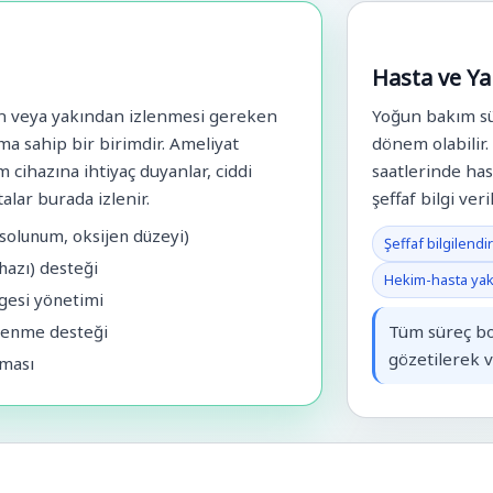
Hasta ve Ya
an veya yakından izlenmesi gereken
Yoğun bakım sür
ıma sahip bir birimdir. Ameliyat
dönem olabilir.
 cihazına ihtiyaç duyanlar, ciddi
saatlerinde has
lar burada izlenir.
şeffaf bilgi ver
 solunum, oksijen düzeyi)
Şeffaf bilgilend
hazı) desteği
Hekim-hasta yakın
ngesi yönetimi
lenme desteği
Tüm süreç boy
gözetilerek ve
aması