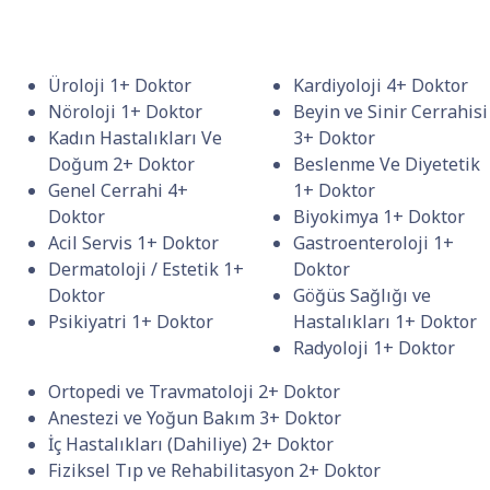
Üroloji
1+ Doktor
Kardiyoloji
4+ Doktor
Nöroloji
1+ Doktor
Beyin ve Sinir Cerrahisi
Kadın Hastalıkları Ve
3+ Doktor
Doğum
2+ Doktor
Beslenme Ve Diyetetik
Genel Cerrahi
4+
1+ Doktor
Doktor
Biyokimya
1+ Doktor
Acil Servis
1+ Doktor
Gastroenteroloji
1+
Dermatoloji / Estetik
1+
Doktor
Doktor
Göğüs Sağlığı ve
Psikiyatri
1+ Doktor
Hastalıkları
1+ Doktor
Radyoloji
1+ Doktor
Ortopedi ve Travmatoloji
2+ Doktor
Anestezi ve Yoğun Bakım
3+ Doktor
İç Hastalıkları (Dahiliye)
2+ Doktor
Fiziksel Tıp ve Rehabilitasyon
2+ Doktor