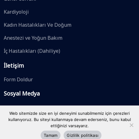
Kardiyoloji
Kadın Hastalıkları Ve Doğum
Anestezi ve Yoğun Bakım
İç Hastalıkları (Dahiliye)
İletişim
Form Doldur
Sosyal Medya
Web sitemizde size en iyi deneyimi sunabilmemiz için çerezleri
kullanıyoruz. Bu siteyi kullanmaya devam ederseniz, bunu kabul
ettiğinizi varsayarız.
Tamam
Gizlilik politikası