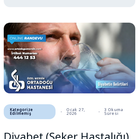
Kategorize
Ocak 27,
3 Okuma
Edilmemiş
2026
Süresi
Diyabet (Şeker Hastalığı)