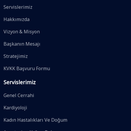
Servislerimiz
Hakkımızda
Vizyon & Misyon
Başkanın Mesajı
Stratejimiz
KVKK Başvuru Formu
Servislerimiz
Genel Cerrahi
Kardiyoloji
Kadın Hastalıkları Ve Doğum