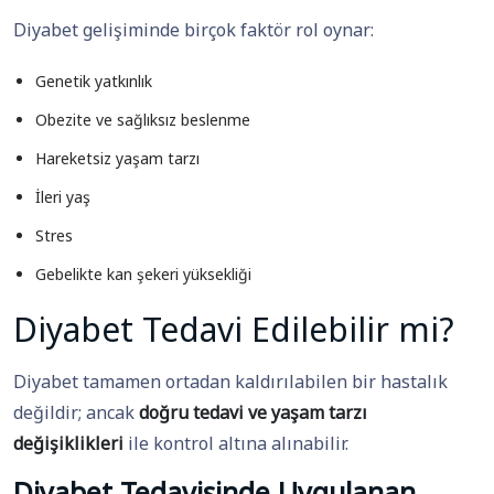
Diyabet gelişiminde birçok faktör rol oynar:
Genetik yatkınlık
Obezite ve sağlıksız beslenme
Hareketsiz yaşam tarzı
İleri yaş
Stres
Gebelikte kan şekeri yüksekliği
Diyabet Tedavi Edilebilir mi?
Diyabet tamamen ortadan kaldırılabilen bir hastalık
değildir; ancak
doğru tedavi ve yaşam tarzı
değişiklikleri
ile kontrol altına alınabilir.
Diyabet Tedavisinde Uygulanan